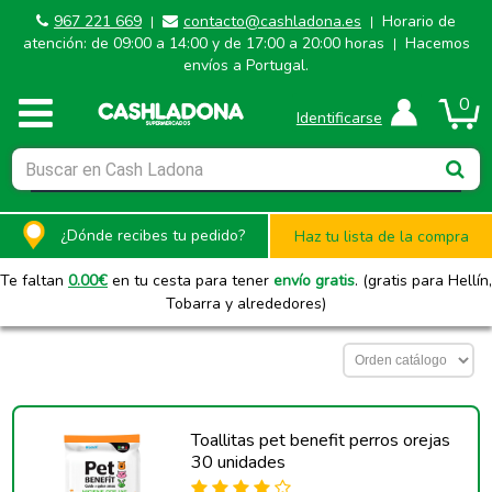
967 221 669
contacto@cashladona.es
Horario de
|
|
atención: de 09:00 a 14:00 y de 17:00 a 20:00 horas
Hacemos
|
envíos a Portugal.
0
Identificarse
¿Dónde recibes tu pedido?
Haz tu lista de la compra
Te faltan
0.00
€
en tu cesta para tener
envío gratis
. (gratis para Hellín,
Tobarra y alrededores)
Toallitas pet benefit perros orejas
30 unidades