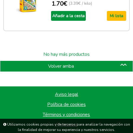
1.70€
(3.39€ / kilo)
Añadir a la cesta
Mi lista
No hay más productos
Volver arriba
Aviso legal
Política de cookies
Términos y condiciones
Privacidad
Utilizamos cookies propias y de terceros para analizar la navegación con
la finalidad de mejorar su experiencia y nuestros servicios.