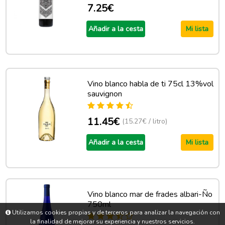
7.25€
Añadir a la cesta
Mi lista
Vino blanco habla de ti 75cl 13%vol
sauvignon
11.45€
(15.27€ / litro)
Añadir a la cesta
Mi lista
Vino blanco mar de frades albari-Ño
750ml
Utilizamos cookies propias y de terceros para analizar la navegación con
la finalidad de mejorar su experiencia y nuestros servicios.