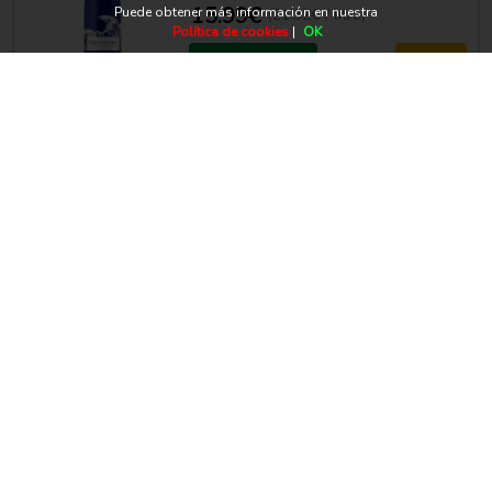
15.99€
Puede obtener más información en nuestra
(21.32€ / litro)
Política de cookies
|
OK
Añadir a la cesta
Mi lista
Vino blanco montecillo verdejo rioja
75cl
8.99€
(11.99€ / litro)
Añadir a la cesta
Mi lista
Vino blanco verdejo marques de
riscal 75cl