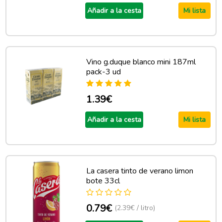
Añadir a la cesta
Mi lista
Vino g.duque blanco mini 187ml
pack-3 ud
1.39€
Añadir a la cesta
Mi lista
La casera tinto de verano limon
bote 33cl
0.79€
(2.39€ / litro)