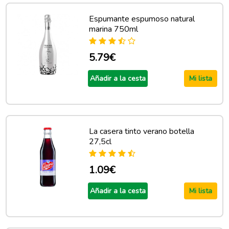
Espumante espumoso natural
marina 750ml
5.79€
Añadir a la cesta
Mi lista
La casera tinto verano botella
27,5cl
1.09€
Añadir a la cesta
Mi lista