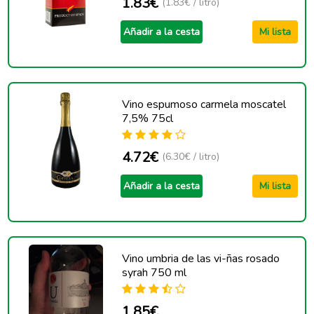
1.83€
(1.83€ / litro)
Añadir a la cesta
Mi lista
Vino espumoso carmela moscatel
7,5% 75cl
4.72€
(6.30€ / litro)
Añadir a la cesta
Mi lista
Vino umbria de las vi-ñas rosado
syrah 750 ml
1.85€