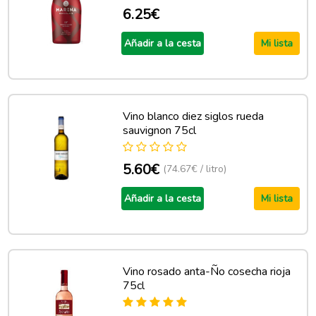
6.25€
Añadir a la cesta
Mi lista
Vino blanco diez siglos rueda
sauvignon 75cl
5.60€
(74.67€ / litro)
Añadir a la cesta
Mi lista
Vino rosado anta-Ño cosecha rioja
75cl