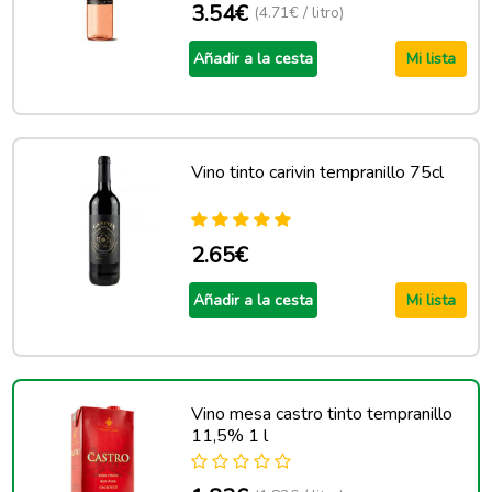
3.54€
(4.71€ / litro)
Añadir a la cesta
Mi lista
Vino tinto carivin tempranillo 75cl
2.65€
Añadir a la cesta
Mi lista
Vino mesa castro tinto tempranillo
11,5% 1 l