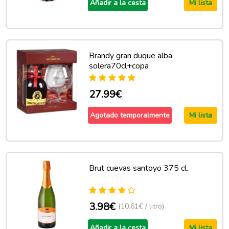
Añadir a la cesta
Mi lista
Brandy gran duque alba
solera70cl+copa
27.99€
Agotado temporalmente
Mi lista
Brut cuevas santoyo 375 cl.
3.98€
(10.61€ / litro)
Añadir a la cesta
Mi lista