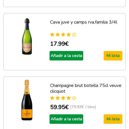
Cava juve y camps rva.familia 3/4l
17.99€
Añadir a la cesta
Mi lista
Champagne brut botella 75cl veuve
clicquot
59.95€
(79.93€ / litro)
Añadir a la cesta
Mi lista