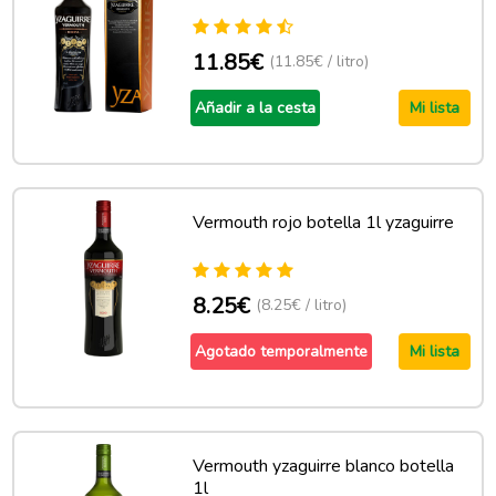
11.85€
(11.85€ / litro)
Añadir a la cesta
Mi lista
Vermouth rojo botella 1l yzaguirre
8.25€
(8.25€ / litro)
Agotado temporalmente
Mi lista
Vermouth yzaguirre blanco botella
1l