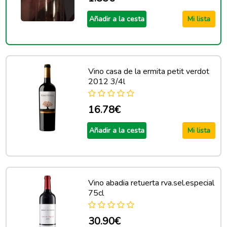
Añadir a la cesta
Mi lista
Vino casa de la ermita petit verdot
2012 3/4l
16.78€
Añadir a la cesta
Mi lista
Vino abadia retuerta rva.sel.especial
75cl
30.90€