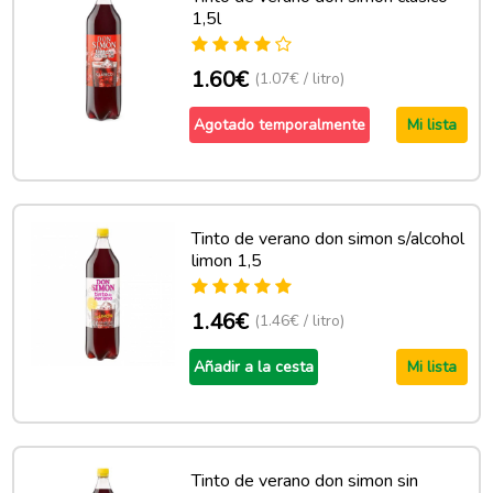
1,5l
1.60€
(1.07€ / litro)
Agotado temporalmente
Mi lista
Tinto de verano don simon s/alcohol
limon 1,5
1.46€
(1.46€ / litro)
Añadir a la cesta
Mi lista
Tinto de verano don simon sin