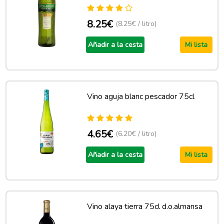
8.25€
(8.25€ / litro)
Añadir a la cesta
Mi lista
Vino aguja blanc pescador 75cl
4.65€
(6.20€ / litro)
Añadir a la cesta
Mi lista
Vino alaya tierra 75cl d.o.almansa