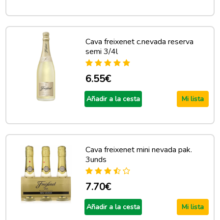
Cava freixenet c.nevada reserva
semi 3/4l
6.55€
Añadir a la cesta
Mi lista
Cava freixenet mini nevada pak.
3unds
7.70€
Añadir a la cesta
Mi lista