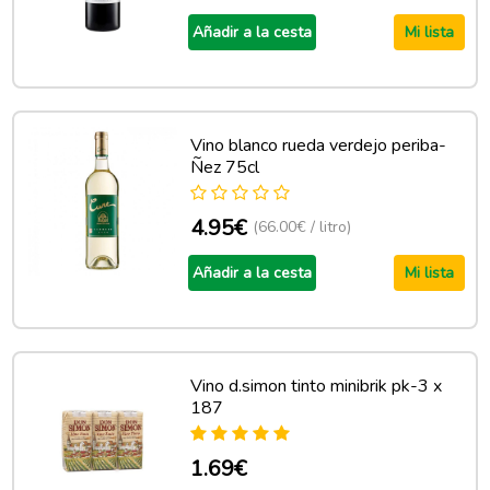
Añadir a la cesta
Mi lista
Vino blanco rueda verdejo periba-
Ñez 75cl
4.95€
(66.00€ / litro)
Añadir a la cesta
Mi lista
Vino d.simon tinto minibrik pk-3 x
187
1.69€