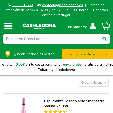
967 221 669
contacto@cashladona.es
Horario de
|
|
atención: de 09:00 a 14:00 y de 17:00 a 20:00 horas
Hacemos
|
envíos a Portugal.
0
Identificarse
¿Dónde recibes tu pedido?
Haz tu lista de la compra
Te faltan
0.00
€
en tu cesta para tener
envío gratis
. (gratis para Hellín,
Tobarra y alrededores)
Espumante rosado selec.monastrel
marina 750ml