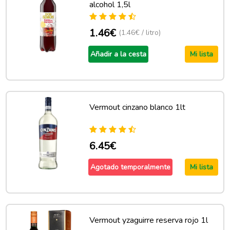
alcohol 1,5l
1.46€
(1.46€ / litro)
Añadir a la cesta
Mi lista
Vermout cinzano blanco 1lt
6.45€
Agotado temporalmente
Mi lista
Vermout yzaguirre reserva rojo 1l