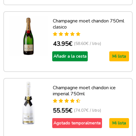
Champagne moet chandon 750ml
clasico
43.95€
(58.60€ / litro)
Añadir a la cesta
Mi lista
Champagne moet chandon ice
imperial 750ml
55.55€
(74.07€ / litro)
Agotado temporalmente
Mi lista