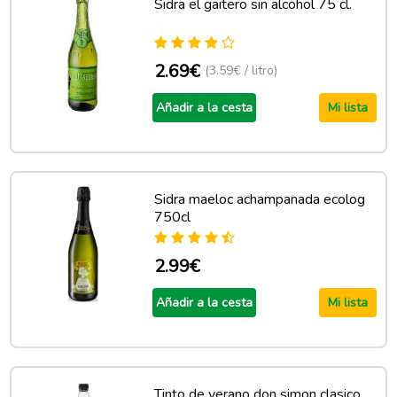
Sidra el gaitero sin alcohol 75 cl.
2.69€
(3.59€ / litro)
Añadir a la cesta
Mi lista
Sidra maeloc achampanada ecolog
750cl
2.99€
Añadir a la cesta
Mi lista
Tinto de verano don simon clasico