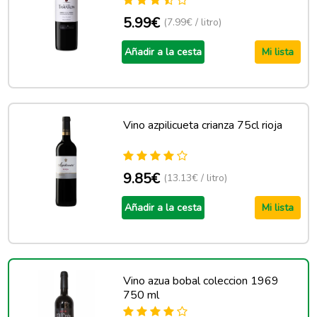
5.99€
(7.99€ / litro)
Añadir a la cesta
Mi lista
Vino azpilicueta crianza 75cl rioja
9.85€
(13.13€ / litro)
Añadir a la cesta
Mi lista
Vino azua bobal coleccion 1969
750 ml