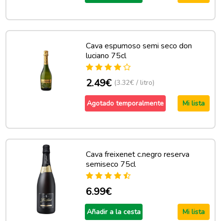
Cava espumoso semi seco don
luciano 75cl
2.49€
(3.32€ / litro)
Agotado temporalmente
Mi lista
Cava freixenet c.negro reserva
semiseco 75cl
6.99€
Añadir a la cesta
Mi lista