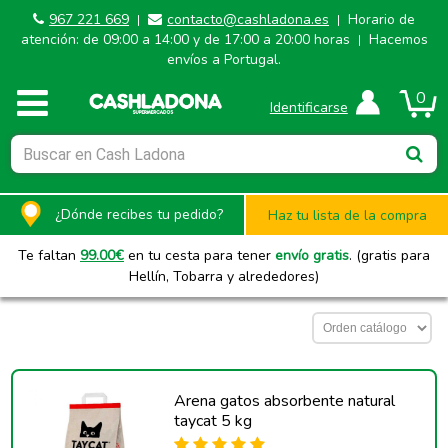
967 221 669
contacto@cashladona.es
Horario de
|
|
atención: de 09:00 a 14:00 y de 17:00 a 20:00 horas
Hacemos
|
envíos a Portugal.
0
Identificarse
¿Dónde recibes tu pedido?
Haz tu lista de la compra
Te faltan
99.00
€
en tu cesta para tener
envío gratis
. (gratis para
Hellín, Tobarra y alrededores)
Arena gatos absorbente natural
taycat 5 kg