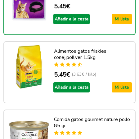
5.45€
Añadir a la cesta
Mi lista
Alimentos gatos friskies
conej,poll,ver 1.5kg
5.45€
(3.63€ / kilo)
Añadir a la cesta
Mi lista
Comida gatos gourmet nature pollo
85 gr