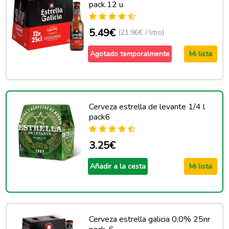
pack.12 u
5.49€
(21.96€ / litro)
Agotado temporalmente
Mi lista
Cerveza estrella de levante 1/4 l
pack6
3.25€
Añadir a la cesta
Mi lista
Cerveza estrella galicia 0,0% 25nr