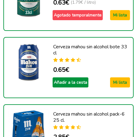
0.63€
(1.79€ / litro)
Agotado temporalmente
Mi lista
Cerveza mahou sin alcohol bote 33
cl
0.65€
Añadir a la cesta
Mi lista
Cerveza mahou sin alcohol pack-6
25 cl.