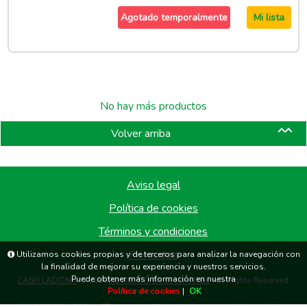
Agotado temporalmente
Mi lista
No hay más productos
Volver arriba
Aviso legal
Política de cookies
Términos y condiciones
Privacidad
Utilizamos cookies propias y de terceros para analizar la navegación con
la finalidad de mejorar su experiencia y nuestros servicios.
Puede obtener más información en nuestra
CASH LADONA
© 2026
POWERED BY SELLFORGE
All Rights Reserved.
Política de cookies
|
OK