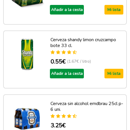
Añadir a la cesta
Mi lista
Cerveza shandy limon cruzcampo
bote 33 cl.
0.55€
(1.67€ / litro)
Añadir a la cesta
Mi lista
Cerveza sin alcohol emdbrau 25cl p-
6 uni.
3.25€