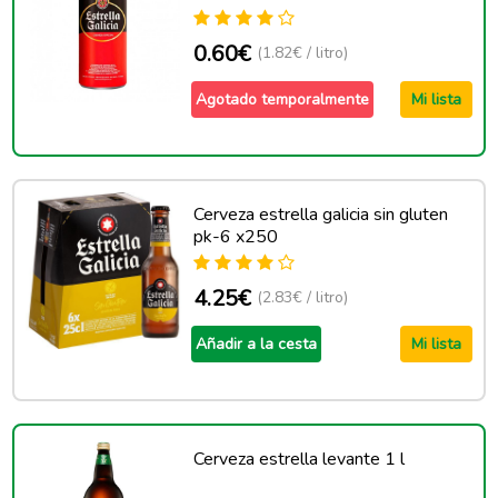
0.60€
(1.82€ / litro)
Agotado temporalmente
Mi lista
Cerveza estrella galicia sin gluten
pk-6 x250
4.25€
(2.83€ / litro)
Añadir a la cesta
Mi lista
Cerveza estrella levante 1 l