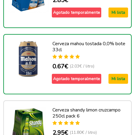
2.85€
Agotado temporalmente
Mi lista
Cerveza mahou tostada 0,0% bote
33cl
0.67€
(2.03€ / litro)
Agotado temporalmente
Mi lista
Cerveza shandy limon cruzcampo
250cl pack 6
2.95€
(11.80€ / litro)