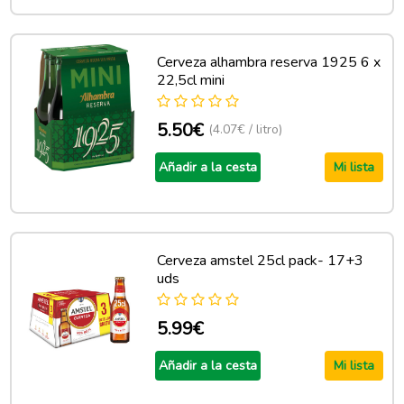
Cerveza alhambra reserva 1925 6 x
22,5cl mini
5.50€
(4.07€ / litro)
Añadir a la cesta
Mi lista
Cerveza amstel 25cl pack- 17+3
uds
5.99€
Añadir a la cesta
Mi lista