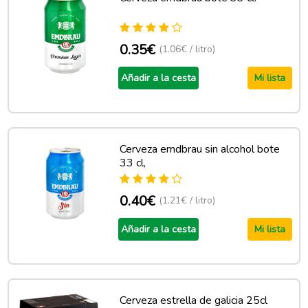
0.35€
(1.06€ / litro)
Añadir a la cesta
Mi lista
Cerveza emdbrau sin alcohol bote
33 cl,
0.40€
(1.21€ / litro)
Añadir a la cesta
Mi lista
Cerveza estrella de galicia 25cl