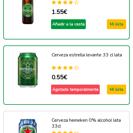
1.55€
Añadir a la cesta
Mi lista
Cerveza estrella levante 33 cl lata
0.55€
Agotado temporalmente
Mi lista
Cerveza heineken 0% alcohol lata
33cl