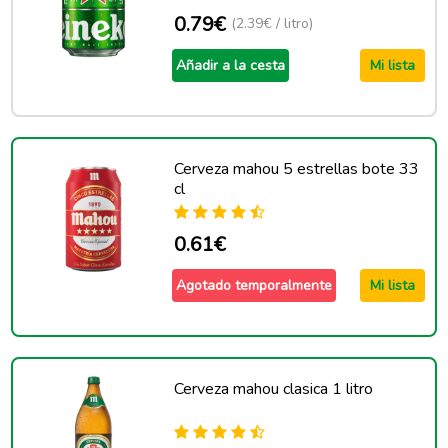
0.79€
(2.39€ / litro)
Añadir a la cesta
Mi lista
Cerveza mahou 5 estrellas bote 33
cl
0.61€
Agotado temporalmente
Mi lista
Cerveza mahou clasica 1 litro