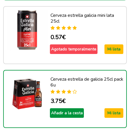
Cerveza estrella galicia mini lata
25cl
0.57€
Agotado temporalmente
Mi lista
Cerveza estrella de galicia 25cl pack
6u
3.75€
Añadir a la cesta
Mi lista