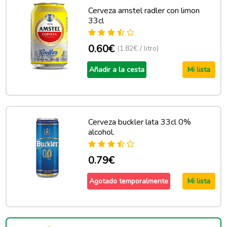
Cerveza amstel radler con limon
33cl
0.60€
(1.82€ / litro)
Añadir a la cesta
Mi lista
Cerveza buckler lata 33cl 0%
alcohol.
0.79€
Agotado temporalmente
Mi lista