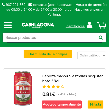
967 221 669
contacto@cashladona.es
Horario de atención:
|
|
de 09:00 a 14:00 y de 17:00 a 20:00 horas
Hacemos envíos a
|
Portugal.
0
Identificarse
Haz tu lista de la compra
Cerveza mahou 5 estrellas singluten
bote 33cl
0.81€
(2.45€ / litro)
Agotado temporalmente
Mi lista