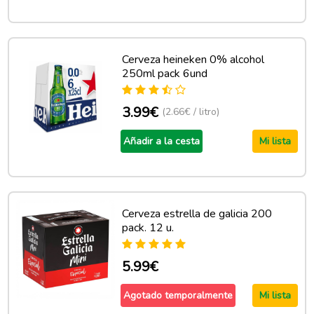
Cerveza heineken 0% alcohol
250ml pack 6und
3.99€
(2.66€ / litro)
Añadir a la cesta
Mi lista
Cerveza estrella de galicia 200
pack. 12 u.
5.99€
Agotado temporalmente
Mi lista