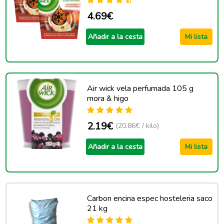
4.69€
Añadir a la cesta
Mi lista
Air wick vela perfumada 105 g
mora & higo
2.19€
(20.86€ / kilo)
Añadir a la cesta
Mi lista
Carbon encina espec hosteleria saco
21 kg