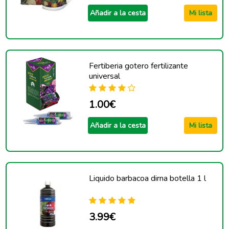
Añadir a la cesta
Mi lista
Fertiberia gotero fertilizante
universal
1.00€
Añadir a la cesta
Mi lista
Liquido barbacoa dirna botella 1 l
3.99€