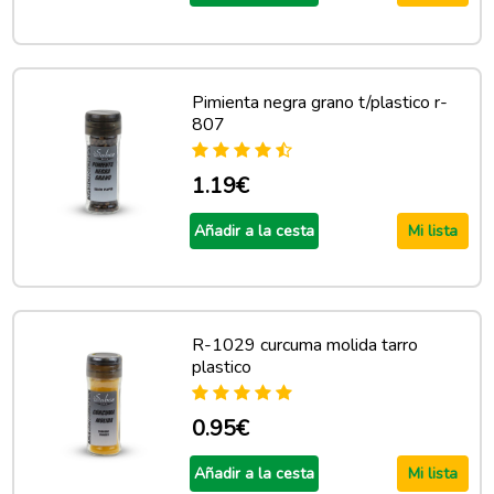
Pimienta negra grano t/plastico r-
807
1.19€
Añadir a la cesta
Mi lista
R-1029 curcuma molida tarro
plastico
0.95€
Añadir a la cesta
Mi lista