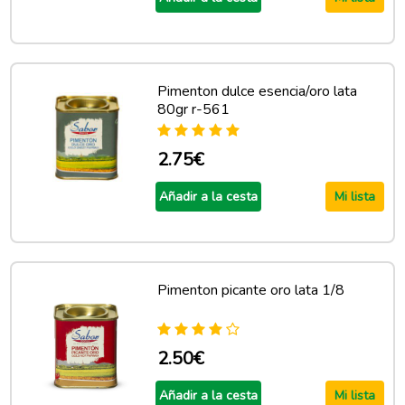
Pimenton dulce esencia/oro lata
80gr r-561
2.75€
Añadir a la cesta
Mi lista
Pimenton picante oro lata 1/8
2.50€
Añadir a la cesta
Mi lista