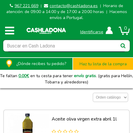
967 221 669
contacto@cashladona.es
Horario de
|
|
atención: de 09:00 a 14:00 y de 17:00 a 20:00 horas
Hacemos
|
envíos a Portugal.
0
Identificarse
¿Dónde recibes tu pedido?
Haz tu lista de la compra
Te faltan
0.00
€
en tu cesta para tener
envío gratis
. (gratis para Hellín,
Tobarra y alrededores)
Aceite oliva virgen extra abril 1l