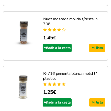
Nuez moscada molida t/cristal r-
708
1.45€
Añadir a la cesta
Mi lista
R-716 pimienta blanca molid t/
plastico
1.25€
Añadir a la cesta
Mi lista