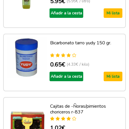
5.95€
(5.95€ / litro)
Añadir a la cesta
Mi lista
Bicarbonato tarro yudy 150 gr.
0.65€
(4.33€ / kilo)
Añadir a la cesta
Mi lista
Cajitas de -Ñoras/pimientos
choriceros r-837
1.02€