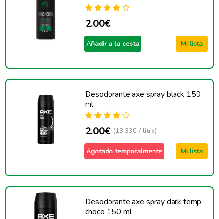
2.00€
Añadir a la cesta
Mi lista
Desodorante axe spray black 150
ml
2.00€
(13.33€ / litro)
Agotado temporalmente
Mi lista
Desodorante axe spray dark temp
choco 150 ml