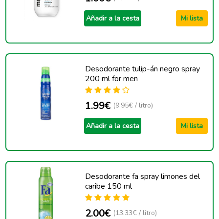
Añadir a la cesta
Mi lista
Desodorante tulip-án negro spray
200 ml for men
1.99€
(9.95€ / litro)
Añadir a la cesta
Mi lista
Desodorante fa spray limones del
caribe 150 ml
2.00€
(13.33€ / litro)