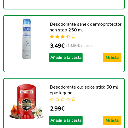
Desodorante sanex dermoprotector
non stop 250 ml
3.49€
(13.96€ / litro)
Añadir a la cesta
Mi lista
Desodorante old spice stick 50 ml
epic legend
2.99€
Añadir a la cesta
Mi lista