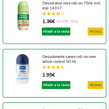
Desod aloe vera roll-on 75ml. inst.
esp 14317
1.36€
(13.33€ / litro)
Añadir a la cesta
Mi lista
Desodorante sanex roll-on men
active control 50 ml
1.95€
Añadir a la cesta
Mi lista