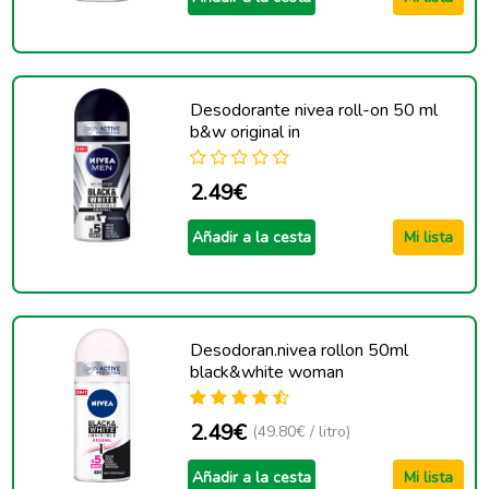
Desodorante nivea roll-on 50 ml
b&w original in
2.49€
Añadir a la cesta
Mi lista
Desodoran.nivea rollon 50ml
black&white woman
2.49€
(49.80€ / litro)
Añadir a la cesta
Mi lista