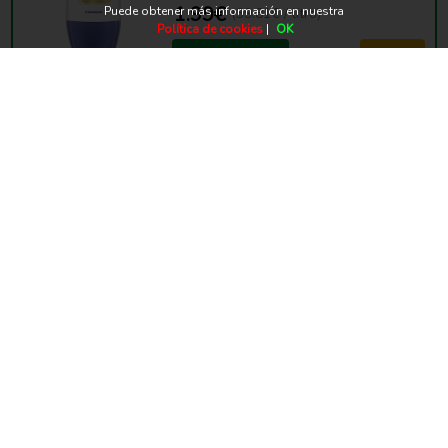
1.99€
Puede obtener más información en nuestra
(39.81€ / litro)
Política de cookies
|
OK
Añadir a la cesta
Mi lista
Desodorante lactovit lactourea roll-
on 50 ml
2.25€
(45.01€ / litro)
Añadir a la cesta
Mi lista
Desodorante lactovit lactourea
spray 200 ml