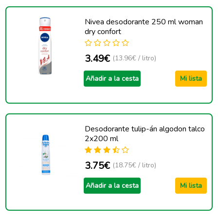
Nivea desodorante 250 ml woman
dry confort
3.49€
(13.96€ / litro)
Añadir a la cesta
Mi lista
Desodorante tulip-án algodon talco
2x200 ml
3.75€
(18.75€ / litro)
Añadir a la cesta
Mi lista