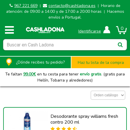
967 221 669
contacto@cashladona.es
Horario de
|
|
atención: de 09:00 a 14:00 y de 17:00 a 20:00 horas
Hacemos
|
envíos a Portugal.
0
Identificarse
¿Dónde recibes tu pedido?
Haz tu lista de la compra
Te faltan
99.00
€
en tu cesta para tener
envío gratis
. (gratis para
Hellín, Tobarra y alrededores)
Desodorante spray williams fresh
contro 200 ml