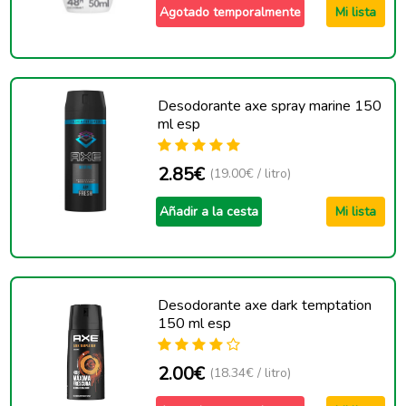
Agotado temporalmente
Mi lista
Desodorante axe spray marine 150
ml esp
2.85€
(19.00€ / litro)
Añadir a la cesta
Mi lista
Desodorante axe dark temptation
150 ml esp
2.00€
(18.34€ / litro)