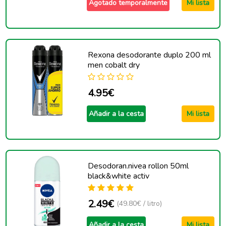
Agotado temporalmente
Mi lista
Rexona desodorante duplo 200 ml
men cobalt dry
4.95€
Añadir a la cesta
Mi lista
Desodoran.nivea rollon 50ml
black&white activ
2.49€
(49.80€ / litro)
Añadir a la cesta
Mi lista