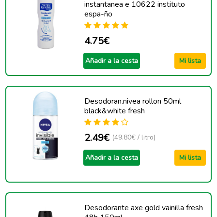
instantanea e 10622 instituto
espa-ño
4.75€
Añadir a la cesta
Mi lista
Desodoran.nivea rollon 50ml
black&white fresh
2.49€
(49.80€ / litro)
Añadir a la cesta
Mi lista
Desodorante axe gold vainilla fresh