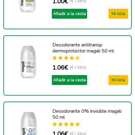
1.00€
(€ / litro)
Añadir a la cesta
Mi lista
Desodorante antitransp
dermoprotector magali 50 ml
1.06€
(€ / litro)
Añadir a la cesta
Mi lista
Desodorante 0% invisible magali
50 ml
1.06€
(€ / litro)