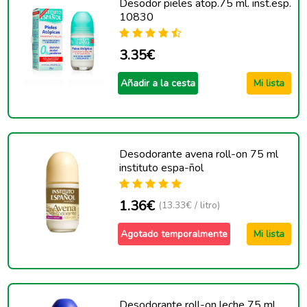
Desodor pieles atop.75 ml. inst.esp.
10830
3.35€
Añadir a la cesta
Mi lista
Desodorante avena roll-on 75 ml
instituto espa-ñol
1.36€
(13.33€ / litro)
Agotado temporalmente
Mi lista
Desodorante roll-on leche 75 ml