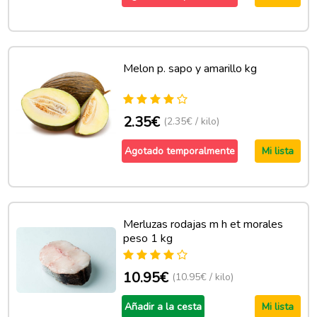
Melon p. sapo y amarillo kg
2.35€
(2.35€ / kilo)
Agotado temporalmente
Mi lista
Merluzas rodajas m h et morales
peso 1 kg
10.95€
(10.95€ / kilo)
Añadir a la cesta
Mi lista