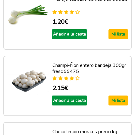
1.20€
Añadir a la cesta
Mi lista
Champi-Ñon entero bandeja 300gr
fresc 99475
2.15€
Añadir a la cesta
Mi lista
Choco limpio morales precio kg