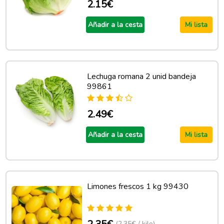
2.15€
Añadir a la cesta
Mi lista
Lechuga romana 2 unid bandeja
99861
2.49€
Añadir a la cesta
Mi lista
Limones frescos 1 kg 99430
(2.35€ / kilo)