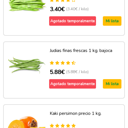
3.40€
(3.40€ / kilo)
Agotado temporalmente
Mi lista
Judias finas frescas 1 kg. bajoca
5.88€
(5.88€ / kilo)
Agotado temporalmente
Mi lista
Kaki persimon precio 1 kg.