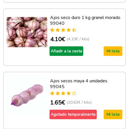
Ajos seco duro 1 kg granel morado
99040
4.10€
(4.10€ / kilo)
Añadir a la cesta
Mi lista
Ajos secos maya 4 unidades
99045
1.65€
(20.63€ / kilo)
Agotado temporalmente
Mi lista