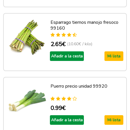
Esparrago tiernos manojo fresoco
99160
2.65€
(10.60€ / kilo)
Añadir a la cesta
Mi lista
Puerro precio unidad 99920
0.99€
Añadir a la cesta
Mi lista