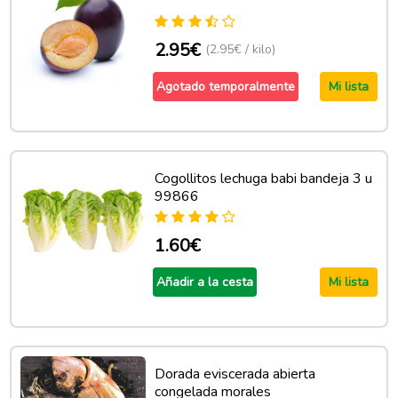
2.95€
(2.95€ / kilo)
Agotado temporalmente
Mi lista
Cogollitos lechuga babi bandeja 3 u
99866
1.60€
Añadir a la cesta
Mi lista
Dorada eviscerada abierta
congelada morales