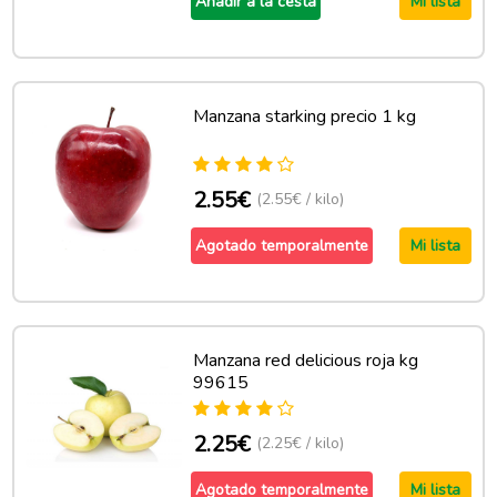
Añadir a la cesta
Mi lista
Manzana starking precio 1 kg
2.55€
(2.55€ / kilo)
Agotado temporalmente
Mi lista
Manzana red delicious roja kg
99615
2.25€
(2.25€ / kilo)
Agotado temporalmente
Mi lista