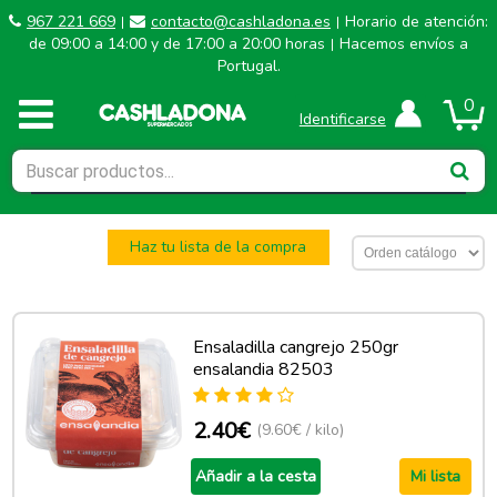
967 221 669
contacto@cashladona.es
Horario de atención:
|
|
de 09:00 a 14:00 y de 17:00 a 20:00 horas
Hacemos envíos a
|
Portugal.
0
Identificarse
Haz tu lista de la compra
Ensaladilla cangrejo 250gr
ensalandia 82503
2.40€
(9.60€ / kilo)
Añadir a la cesta
Mi lista