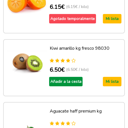
6.15€
(6.15€ / kilo)
Agotado temporalmente
Mi lista
Kiwi amarillo kg fresco 98030
6.50€
(6.50€ / kilo)
Añadir a la cesta
Mi lista
Aguacate haff premium kg