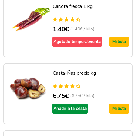
Carlota fresca 1 kg
1.40€
(1.40€ / kilo)
Agotado temporalmente
Mi lista
Casta-Ñas precio kg
6.75€
(6.75€ / kilo)
Añadir a la cesta
Mi lista