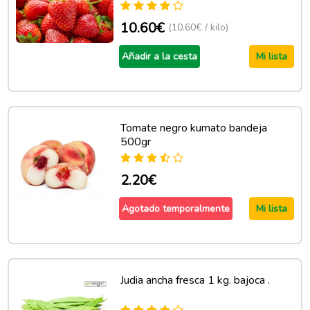
10.60€
(10.60€ / kilo)
Añadir a la cesta
Mi lista
Tomate negro kumato bandeja
500gr
2.20€
Agotado temporalmente
Mi lista
Judia ancha fresca 1 kg. bajoca .