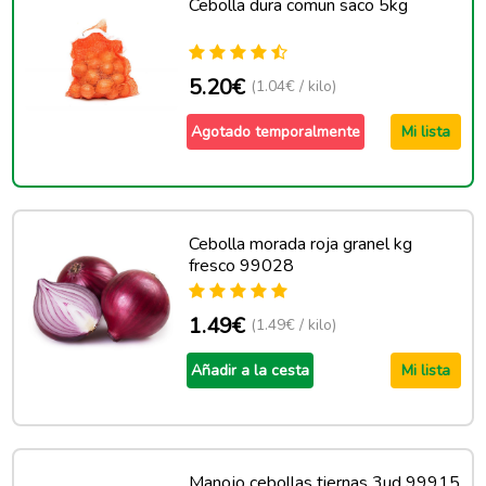
Cebolla dura comun saco 5kg
5.20€
(1.04€ / kilo)
Agotado temporalmente
Mi lista
Cebolla morada roja granel kg
fresco 99028
1.49€
(1.49€ / kilo)
Añadir a la cesta
Mi lista
Manojo cebollas tiernas 3ud 99915