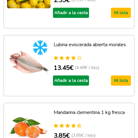
2.35€
Añadir a la cesta
Mi lista
Lubina eviscerada abierta morales
13.45€
(4.48€ / kilo)
Añadir a la cesta
Mi lista
Mandarina clementina 1 kg fresca
3.85€
(3.85€ / kilo)