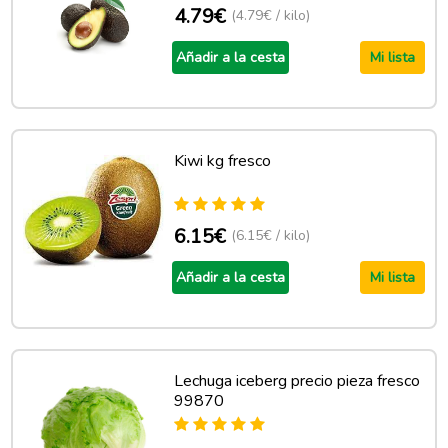
4.79€
(4.79€ / kilo)
Añadir a la cesta
Mi lista
Kiwi kg fresco
6.15€
(6.15€ / kilo)
Añadir a la cesta
Mi lista
Lechuga iceberg precio pieza fresco
99870