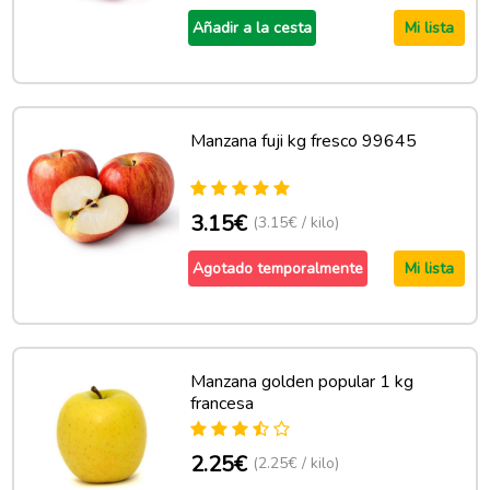
Añadir a la cesta
Mi lista
Manzana fuji kg fresco 99645
3.15€
(3.15€ / kilo)
Agotado temporalmente
Mi lista
Manzana golden popular 1 kg
francesa
2.25€
(2.25€ / kilo)