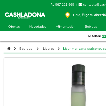
967 221 669
contacto@cash
|
Hola,
Elige tu direcci
Ofertas
Novedades
Alimentación
Bebidas
Te faltan
99
Bebidas
Licores
Licor manzana s/alcohol ca