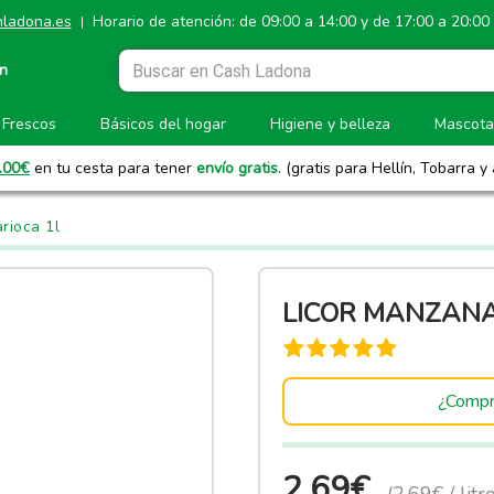
ladona.es
Horario de atención: de 09:00 a 14:00 y de 17:00 a 20:00
|
ón
Frescos
Básicos del hogar
Higiene y belleza
Mascota
.00
€
en tu cesta para tener
envío gratis
. (gratis para Hellín, Tobarra y
rioca 1l
LICOR MANZANA
¿Compr
2.69€