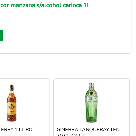
cor manzana s/alcohol carioca 1l
ERRY 1 LITRO
GINEBRA TANQUERAY TEN
70 CL 43,1-º