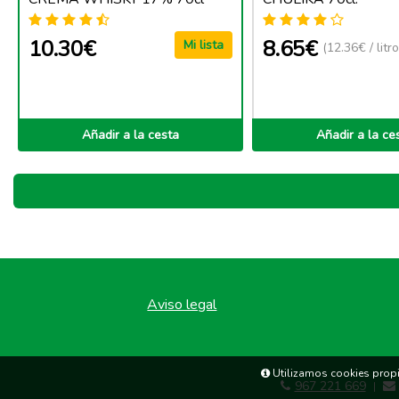
10.30€
8.65€
Mi lista
(12.36€ / litro
Añadir a la cesta
Añadir a la ce
Aviso legal
Utilizamos cookies propia
967 221 669
|