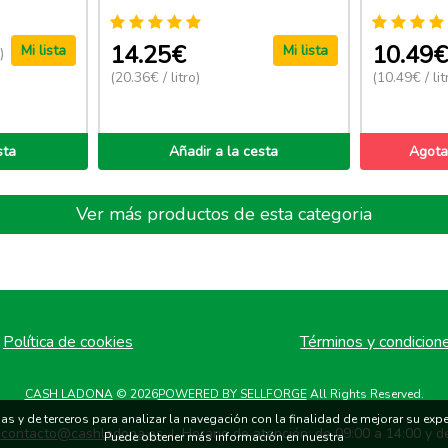
14.25€
10.49
Mi lista
Mi lista
)
(20.36€ / litro)
(10.49€ / lit
sta
Añadir a la cesta
Agota
Ver más productos de esta categoria
Política de cookies
Términos y condicion
CASH LADONA
© 2026
POWERED BY SELLFORGE
All Rights Reserved.
s y de terceros para analizar la navegación con la finalidad de mejorar su exper
contacto@cashladona.es
Horario de atención: de 09:00 a 14:00 y d
|
Puede obtener más información en nuestra