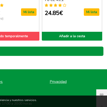
€
24.85€
Mi lista
Mi lista
ro)
do temporalmente
Añadir a la cesta
es
Privacidad
iencia y nuestros servicios.
e 17:00 a 20:00 horas