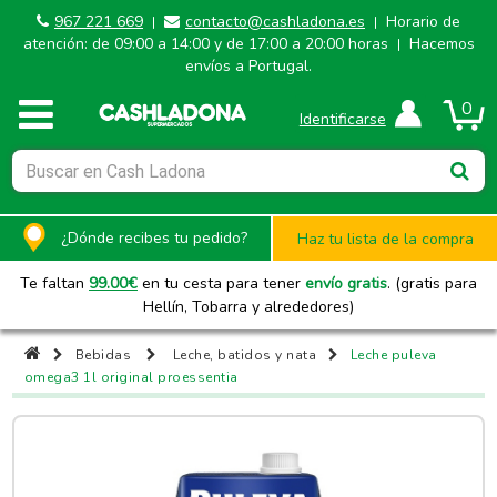
967 221 669
contacto@cashladona.es
Horario de
|
|
atención: de 09:00 a 14:00 y de 17:00 a 20:00 horas
Hacemos
|
envíos a Portugal.
0
Identificarse
¿Dónde recibes tu pedido?
Haz tu lista de la compra
Te faltan
99.00
€
en tu cesta para tener
envío gratis
. (gratis para
Hellín, Tobarra y alrededores)
Bebidas
Leche, batidos y nata
Leche puleva
omega3 1l original proessentia