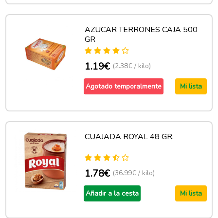
AZUCAR TERRONES CAJA 500
GR
1.19€
(2.38€ / kilo)
Agotado temporalmente
Mi lista
CUAJADA ROYAL 48 GR.
1.78€
(36.99€ / kilo)
Añadir a la cesta
Mi lista