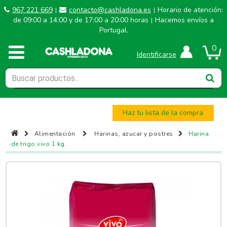
967 221 669
contacto@cashladona.es
Horario de atención:
|
|
de 09:00 a 14:00 y de 17:00 a 20:00 horas
Hacemos envíos a
|
Portugal.
0
Identificarse
Haz tu lista de la compra
Alimentación
Harinas, azucar y postres
Harina
de trigo vivo 1 kg.