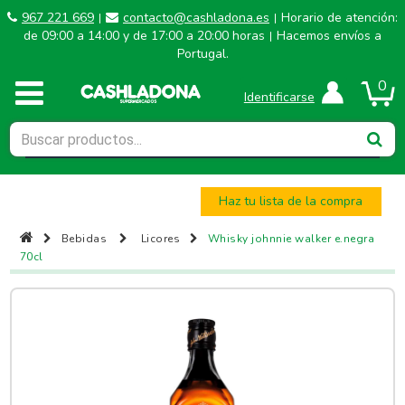
967 221 669
contacto@cashladona.es
Horario de atención:
|
|
de 09:00 a 14:00 y de 17:00 a 20:00 horas
Hacemos envíos a
|
Portugal.
0
Identificarse
Haz tu lista de la compra
Bebidas
Licores
Whisky johnnie walker e.negra
70cl