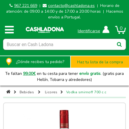
967 221 669
contacto@cashladona.es
Horario de
|
|
atención: de 09:00 a 14:00 y de 17:00 a 20:00 horas
Hacemos
|
envíos a Portugal.
0
Identificarse
¿Dónde recibes tu pedido?
Haz tu lista de la compra
Te faltan
99.00
€
en tu cesta para tener
envío gratis
. (gratis para
Hellín, Tobarra y alrededores)
Bebidas
Licores
Vodka smirnoff 700 c.c