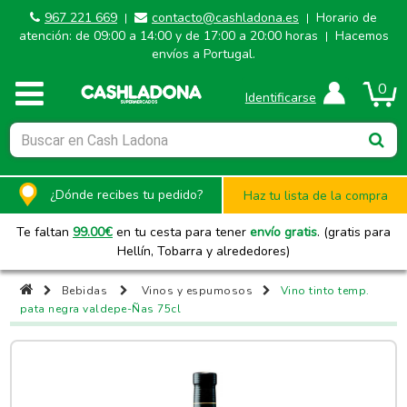
967 221 669
contacto@cashladona.es
Horario de
|
|
atención: de 09:00 a 14:00 y de 17:00 a 20:00 horas
Hacemos
|
envíos a Portugal.
0
Identificarse
¿Dónde recibes tu pedido?
Haz tu lista de la compra
Te faltan
99.00
€
en tu cesta para tener
envío gratis
. (gratis para
Hellín, Tobarra y alrededores)
Bebidas
Vinos y espumosos
Vino tinto temp.
pata negra valdepe-Ñas 75cl