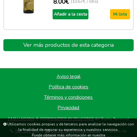
8.00€
(10.67€ / litro)
Añadir a la cesta
Mi lista
Ver más productos de esta categoria
Aviso legal
Política de cookies
Términos y condiciones
Privacidad
CASH LADONA
© 2026
POWERED BY SELLFORGE
All Rights Reserved.
Utilizamos cookies propias y de terceros para analizar la navegación con
la finalidad de mejorar su experiencia y nuestros servicios.
967 221 669
contacto@cashladona.es
Horario de
|
|
Puede obtener más información en nuestra