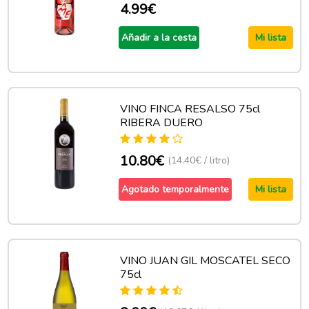
4.99€
Añadir a la cesta
Mi lista
VINO FINCA RESALSO 75cl
RIBERA DUERO
10.80€
(14.40€ / litro)
Agotado temporalmente
Mi lista
VINO JUAN GIL MOSCATEL SECO
75cl