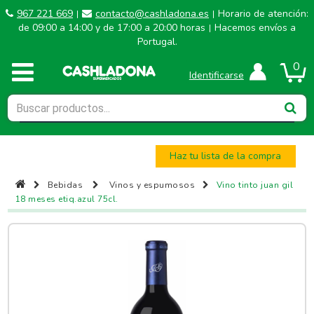
967 221 669
contacto@cashladona.es
Horario de atención:
|
|
de 09:00 a 14:00 y de 17:00 a 20:00 horas
Hacemos envíos a
|
Portugal.
0
Identificarse
Haz tu lista de la compra
Bebidas
Vinos y espumosos
Vino tinto juan gil
18 meses etiq.azul 75cl.