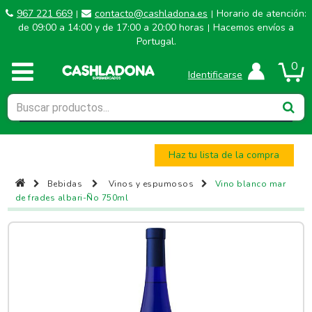
967 221 669
contacto@cashladona.es
Horario de atención:
|
|
de 09:00 a 14:00 y de 17:00 a 20:00 horas
Hacemos envíos a
|
Portugal.
0
Identificarse
Haz tu lista de la compra
Bebidas
Vinos y espumosos
Vino blanco mar
de frades albari-Ño 750ml