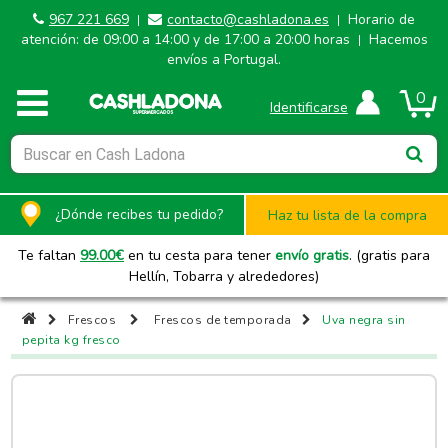
967 221 669
contacto@cashladona.es
Horario de
|
|
atención: de 09:00 a 14:00 y de 17:00 a 20:00 horas
Hacemos
|
envíos a Portugal.
0
Identificarse
¿Dónde recibes tu pedido?
Haz tu lista de la compra
Te faltan
99.00
€
en tu cesta para tener
envío gratis
. (gratis para
Hellín, Tobarra y alrededores)
Frescos
Frescos de temporada
Uva negra sin
pepita kg fresco