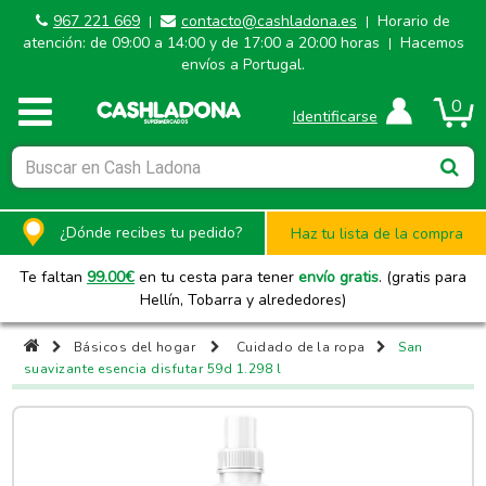
967 221 669
contacto@cashladona.es
Horario de
|
|
atención: de 09:00 a 14:00 y de 17:00 a 20:00 horas
Hacemos
|
envíos a Portugal.
0
Identificarse
¿Dónde recibes tu pedido?
Haz tu lista de la compra
Te faltan
99.00
€
en tu cesta para tener
envío gratis
. (gratis para
Hellín, Tobarra y alrededores)
Básicos del hogar
Cuidado de la ropa
San
suavizante esencia disfutar 59d 1.298 l