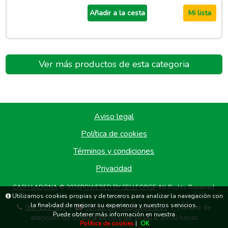
Añadir a la cesta
Mi lista
Ver más productos de esta categoria
Aviso legal
Política de cookies
Términos y condiciones
Privacidad
CASH LADONA
© 2026
POWERED BY SELLFORGE
All Rights Reserved.
Utilizamos cookies propias y de terceros para analizar la navegación con
la finalidad de mejorar su experiencia y nuestros servicios.
967 221 669
contacto@cashladona.es
Horario de
|
|
Puede obtener más información en nuestra
atención: de 09:00 a 14:00 y de 17:00 a 20:00 horas
Política de cookies
|
OK