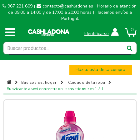
967 221 669
contacto@cashladona.es
Horario de atención:
|
|
de 09:00 a 14:00 y de 17:00 a 20:00 horas
Hacemos envíos a
|
Portugal.
0
Identificarse
Haz tu lista de la compra
Básicos del hogar
Cuidado de la ropa
Suavizante asevi concentrado .sensations zen 1.5 l