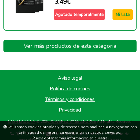
3.49€
Agotado temporalmente
Mi lista
Ver más productos de esta categoria
Aviso legal
Política de cookies
Términos y condiciones
Privacidad
CASH LADONA
© 2026
POWERED BY SELLFORGE
All Rights Reserved.
Utilizamos cookies propias y de terceros para analizar la navegación con
la finalidad de mejorar su experiencia y nuestros servicios.
967 221 669
contacto@cashladona.es
Horario de
|
|
Puede obtener más información en nuestra