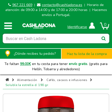
967 221 669
contacto@cashladona.es
Horario de
|
|
atención: de 09:00 a 14:00 y de 17:00 a 20:00 horas
Hacemos
|
envíos a Portugal.
0
Identificarse
¿Dónde recibes tu pedido?
Haz tu lista de la compra
Te faltan
99.00
€
en tu cesta para tener
envío gratis
. (gratis para
Hellín, Tobarra y alrededores)
Alimentación
Cafés, cacaos e infusiones
Soluble la estrella d. 190 gr.