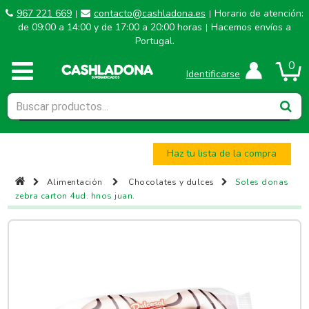
967 221 669
contacto@cashladona.es
Horario de atención:
|
|
de 09:00 a 14:00 y de 17:00 a 20:00 horas
Hacemos envíos a
|
Portugal.
0
Identificarse
Haz tu lista de la compra
Alimentación
Chocolates y dulces
Soles donas
zebra carton 4ud. hnos juan.