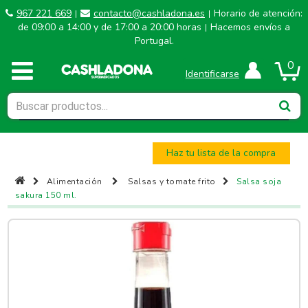
967 221 669
contacto@cashladona.es
Horario de atención:
|
|
de 09:00 a 14:00 y de 17:00 a 20:00 horas
Hacemos envíos a
|
Portugal.
0
Identificarse
Haz tu lista de la compra
Alimentación
Salsas y tomate frito
Salsa soja
sakura 150 ml.