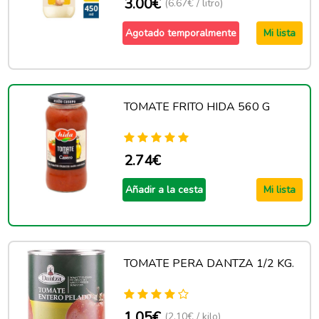
3.00€
(6.67€ / litro)
Agotado temporalmente
Mi lista
TOMATE FRITO HIDA 560 G
2.74€
Añadir a la cesta
Mi lista
TOMATE PERA DANTZA 1/2 KG.
1.05€
(2.10€ / kilo)