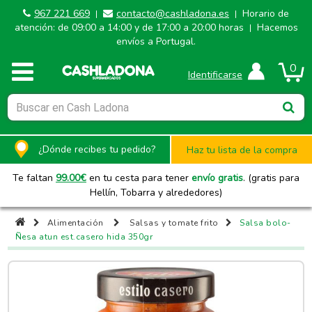
967 221 669
contacto@cashladona.es
Horario de
|
|
atención: de 09:00 a 14:00 y de 17:00 a 20:00 horas
Hacemos
|
envíos a Portugal.
0
Identificarse
¿Dónde recibes tu pedido?
Haz tu lista de la compra
Te faltan
99.00
€
en tu cesta para tener
envío gratis
. (gratis para
Hellín, Tobarra y alrededores)
Alimentación
Salsas y tomate frito
Salsa bolo-
Ñesa atun est.casero hida 350gr