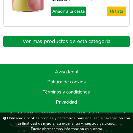
Añadir a la cesta
Mi lista
Ver más productos de esta categoria
Aviso legal
Política de cookies
Términos y condiciones
Privacidad
CASH LADONA
© 2026
POWERED BY SELLFORGE
All Rights Reserved.
Utilizamos cookies propias y de terceros para analizar la navegación con
la finalidad de mejorar su experiencia y nuestros servicios.
967 221 669
contacto@cashladona.es
Horario de
|
|
Puede obtener más información en nuestra
atención: de 09:00 a 14:00 y de 17:00 a 20:00 horas