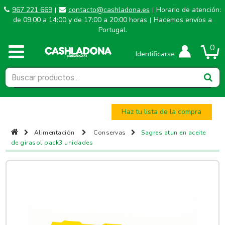
967 221 669
contacto@cashladona.es
Horario de atención:
|
|
de 09:00 a 14:00 y de 17:00 a 20:00 horas
Hacemos envíos a
|
Portugal.
0
Identificarse
Haz tu lista de la compra
Alimentación
Conservas
Sagres atun en aceite
de girasol pack3 unidades