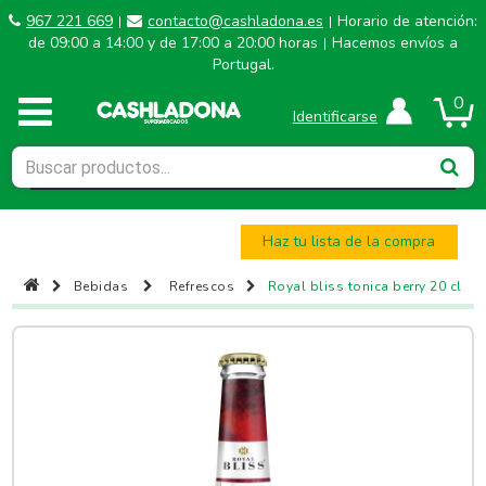
967 221 669
contacto@cashladona.es
Horario de atención:
|
|
de 09:00 a 14:00 y de 17:00 a 20:00 horas
Hacemos envíos a
|
Portugal.
0
Identificarse
Haz tu lista de la compra
Bebidas
Refrescos
Royal bliss tonica berry 20 cl