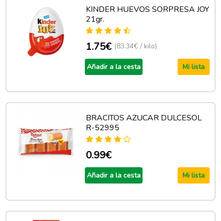
KINDER HUEVOS SORPRESA JOY
21gr.
1.75€
(83.34€ / kilo)
Añadir a la cesta
Mi lista
BRACITOS AZUCAR DULCESOL
R-52995
0.99€
Añadir a la cesta
Mi lista