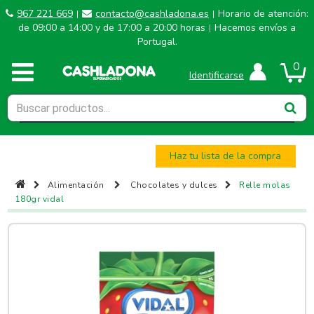
967 221 669
contacto@cashladona.es
Horario de atención:
|
|
de 09:00 a 14:00 y de 17:00 a 20:00 horas
Hacemos envíos a
|
Portugal.
0
Identificarse
Haz tu lista de la compra
Alimentación
Chocolates y dulces
Relle molas
180gr vidal