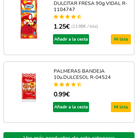
DULCITAR FRESA 90g VIDAL R-
1104747
1.25€
(13.88€ / kilo)
Añadir a la cesta
Mi lista
PALMERAS BANDEJA
10u.DULCESOL R-04524
0.99€
Añadir a la cesta
Mi lista