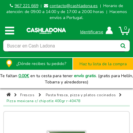
967 221 669
contacto@cashladona.es
Horario de
|
|
atención: de 09:00 a 14:00 y de 17:00 a 20:00 horas
Hacemos
|
envíos a Portugal.
0
Identificarse
¿Dónde recibes tu pedido?
Haz tu lista de la compra
Te faltan
0.00
€
en tu cesta para tener
envío gratis
. (gratis para Hellín,
Tobarra y alrededores)
Frescos
Pasta fresca, pizza y platos cocinados
Pizza mexicana c/ chipotle 400gr r-40478