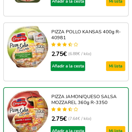
Añadir a la cesta
Mi lista
PIZZA POLLO KANSAS 400g R-
40981
2.75€
(6.88€ / kilo)
Añadir a la cesta
Mi lista
PIZZA JAMON/QUESO SALSA
MOZZAREL 360g R-3350
2.75€
(7.64€ / kilo)
Añadir a la cesta
Mi lista