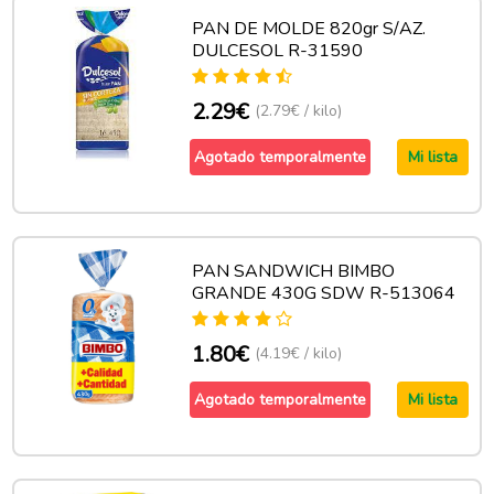
PAN DE MOLDE 820gr S/AZ.
DULCESOL R-31590
2.29€
(2.79€ / kilo)
Agotado temporalmente
Mi lista
PAN SANDWICH BIMBO
GRANDE 430G SDW R-513064
1.80€
(4.19€ / kilo)
Agotado temporalmente
Mi lista