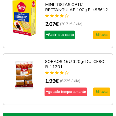
MINI TOSTAS ORTIZ
RECTANGULAR 100g R-495612
2.07€
(20.71€ / kilo)
Añadir a la cesta
Mi lista
SOBAOS 16U 320gr DULCESOL
R-11201
1.99€
(6.22€ / kilo)
Agotado temporalmente
Mi lista