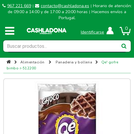
967 221 669
contacto@cashladona.es
Horario de atención:
|
|
de 09:00 a 14:00 y de 17:00 a 20:00 horas
Hacemos envíos a
|
Portugal.
0
Identificarse
Alimentación
Panaderia y bolleria
Qe! gofre
bimbo r-512200