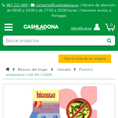
967 221 669
contacto@cashladona.es
Horario de atención:
|
|
de 09:00 a 14:00 y de 17:00 a 20:00 horas
Hacemos envíos a
|
Portugal.
0
Identificarse
Haz tu lista de la compra
Básicos del hogar
Calzado
Plantilla
antibacteria t-/20-44 r-12035