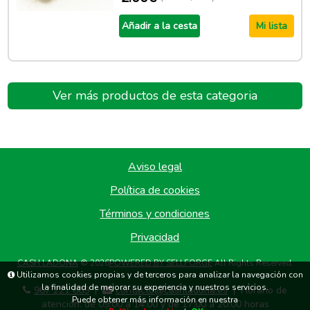
Añadir a la cesta
Mi lista
Ver más productos de esta categoria
Aviso legal
Política de cookies
Términos y condiciones
Privacidad
CASH LADONA
© 2026
POWERED BY SELLFORGE
All Rights Reserved.
Utilizamos cookies propias y de terceros para analizar la navegación con
la finalidad de mejorar su experiencia y nuestros servicios.
967 221 669
contacto@cashladona.es
Horario de
|
|
Puede obtener más información en nuestra
atención: de 09:00 a 14:00 y de 17:00 a 20:00 horas