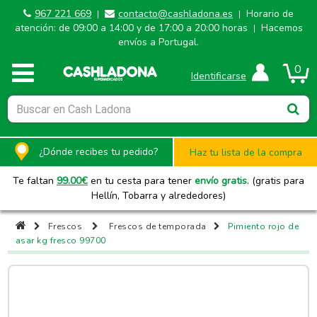
967 221 669
contacto@cashladona.es
Horario de
|
|
atención: de 09:00 a 14:00 y de 17:00 a 20:00 horas
Hacemos
|
envíos a Portugal.
0
Identificarse
¿Dónde recibes tu pedido?
Haz tu lista de la compra
Te faltan
99.00
€
en tu cesta para tener
envío gratis
. (gratis para
Hellín, Tobarra y alrededores)
Frescos
Frescos de temporada
Pimiento rojo de
asar kg fresco 99700