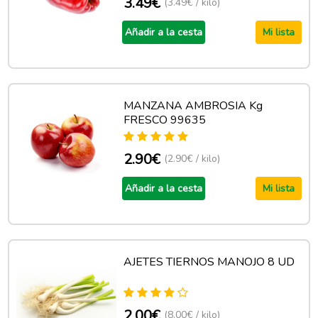
3.49€
(3.49€ / kilo)
Añadir a la cesta
Mi lista
MANZANA AMBROSIA Kg
FRESCO 99635
2.90€
(2.90€ / kilo)
Añadir a la cesta
Mi lista
AJETES TIERNOS MANOJO 8 UD
2.00€
(8.00€ / kilo)