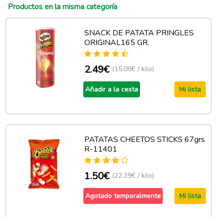
Productos en la misma categoría
SNACK DE PATATA PRINGLES
ORIGINAL165 GR.
2.49€
(15.09€ / kilo)
Añadir a la cesta
Mi lista
PATATAS CHEETOS STICKS 67grs
R-11401
1.50€
(22.39€ / kilo)
Agotado temporalmente
Mi lista