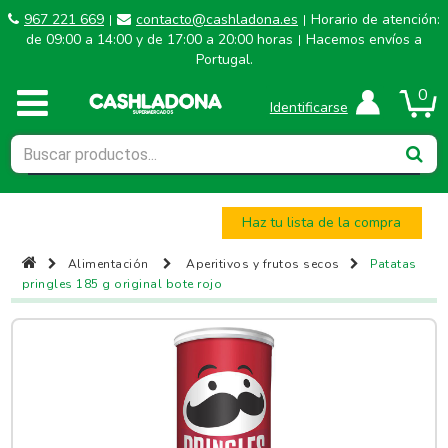
967 221 669
contacto@cashladona.es
Horario de atención:
|
|
de 09:00 a 14:00 y de 17:00 a 20:00 horas
Hacemos envíos a
|
Portugal.
0
Identificarse
Haz tu lista de la compra
Alimentación
Aperitivos y frutos secos
Patatas
pringles 185 g original bote rojo