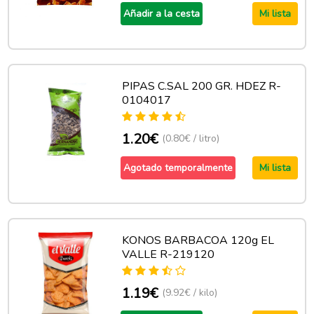
Añadir a la cesta
Mi lista
PIPAS C.SAL 200 GR. HDEZ R-
0104017
1.20€
(0.80€ / litro)
Agotado temporalmente
Mi lista
KONOS BARBACOA 120g EL
VALLE R-219120
1.19€
(9.92€ / kilo)