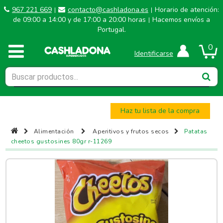
967 221 669
contacto@cashladona.es
Horario de atención:
|
|
de 09:00 a 14:00 y de 17:00 a 20:00 horas
Hacemos envíos a
|
Portugal.
0
Identificarse
Haz tu lista de la compra
Alimentación
Aperitivos y frutos secos
Patatas
cheetos gustosines 80gr r-11269