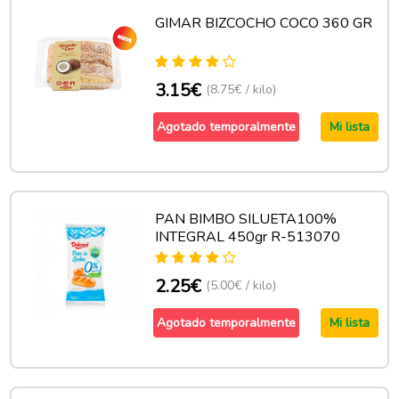
GIMAR BIZCOCHO COCO 360 GR
3.15€
(8.75€ / kilo)
Agotado temporalmente
Mi lista
PAN BIMBO SILUETA100%
INTEGRAL 450gr R-513070
2.25€
(5.00€ / kilo)
Agotado temporalmente
Mi lista