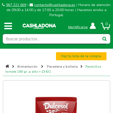
967 221 669
contacto@cashladona.es
Horario de atención:
|
|
de 09:00 a 14:00 y de 17:00 a 20:00 horas
Hacemos envíos a
|
Portugal.
0
Identificarse
Haz tu lista de la compra
Alimentación
Panaderia y bolleria
Panecillos
tomate 160 gr. p alto r-23421