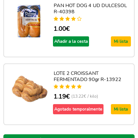
PAN HOT DOG 4 UD DULCESOL
R-40398
1.00€
Añadir a la cesta
Mi lista
LOTE 2 CROISSANT
FERMENTADO 90gr R-13922
1.19€
(13.22€ / kilo)
Agotado temporalmente
Mi lista