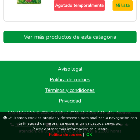
Agotado temporalmente
Mi lista
Ver más productos de esta categoria
Aviso legal
Política de cookies
Términos y condiciones
Privacidad
CASH LADONA
© 2026
POWERED BY SELLFORGE
All Rights Reserved.
Utilizamos cookies propias y de terceros para analizar la navegación con
la finalidad de mejorar su experiencia y nuestros servicios.
967 221 669
contacto@cashladona.es
Horario de
|
|
Puede obtener más información en nuestra
atención: de 09:00 a 14:00 y de 17:00 a 20:00 horas
Política de cookies
|
OK