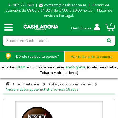
967 221 669
contacto@cashladona.es
Horario de
|
|
atención: de 09:00 a 14:00 y de 17:00 a 20:00 horas
Hacemos
|
envíos a Portugal.
0
Identificarse
¿Dónde recibes tu pedido?
Haz tu lista de la compra
Te faltan
0.00
€
en tu cesta para tener
envío gratis
. (gratis para Hellín,
Tobarra y alrededores)
Alimentación
Cafés, cacaos e infusiones
Nescafe dolce gusto ristretto barista 16 caps