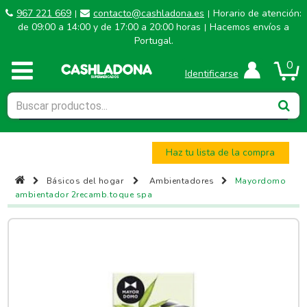
967 221 669
contacto@cashladona.es
Horario de atención:
|
|
de 09:00 a 14:00 y de 17:00 a 20:00 horas
Hacemos envíos a
|
Portugal.
0
Identificarse
Haz tu lista de la compra
Básicos del hogar
Ambientadores
Mayordomo
ambientador 2recamb.toque spa