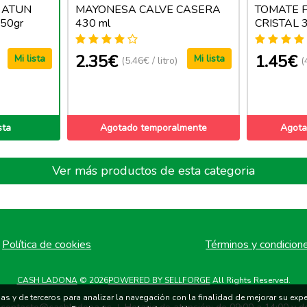
 ATUN
MAYONESA CALVE CASERA
TOMATE F
50gr
430 ml
CRISTAL 
2.35€
1.45€
Mi lista
Mi lista
(5.46€ / litro)
(
sta
Agotado temporalmente
Agota
Ver más productos de esta categoria
Política de cookies
Términos y condicion
CASH LADONA
© 2026
POWERED BY SELLFORGE
All Rights Reserved.
s y de terceros para analizar la navegación con la finalidad de mejorar su exper