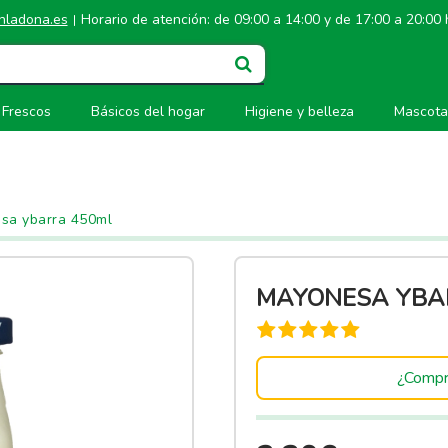
hladona.es
Horario de atención: de 09:00 a 14:00 y de 17:00 a 20:00
|
Frescos
Básicos del hogar
Higiene y belleza
Mascota
sa ybarra 450ml
MAYONESA YBA
¿Compr