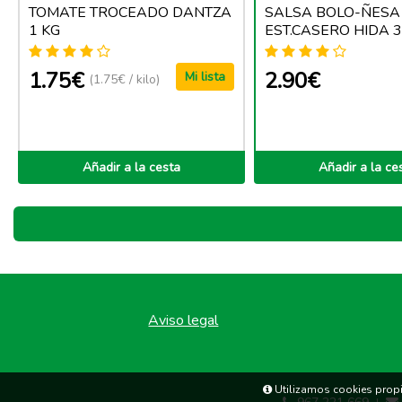
TOMATE TROCEADO DANTZA
SALSA BOLO-ÑESA
1 KG
EST.CASERO HIDA 3
1.75€
2.90€
Mi lista
(1.75€ / kilo)
Añadir a la cesta
Añadir a la ce
Aviso legal
Utilizamos cookies propia