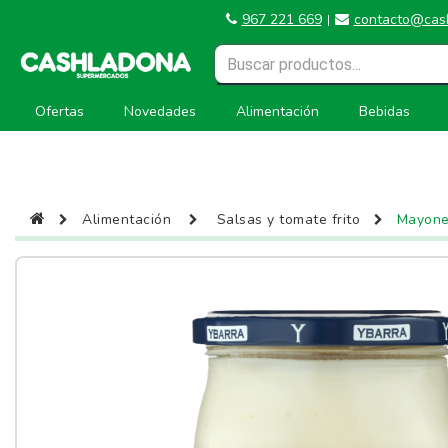
967 221 669
contacto@cas
|
Ofertas
Novedades
Alimentación
Bebidas
Alimentación
Salsas y tomate frito
Mayone