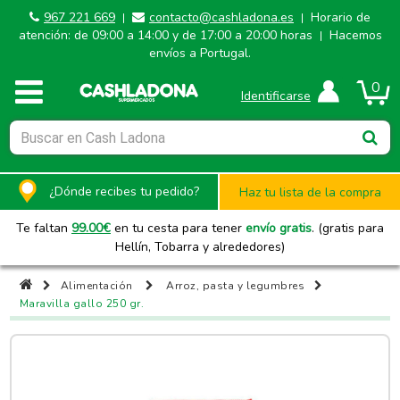
967 221 669
contacto@cashladona.es
Horario de
|
|
atención: de 09:00 a 14:00 y de 17:00 a 20:00 horas
Hacemos
|
envíos a Portugal.
0
Identificarse
¿Dónde recibes tu pedido?
Haz tu lista de la compra
Te faltan
99.00
€
en tu cesta para tener
envío gratis
. (gratis para
Hellín, Tobarra y alrededores)
Alimentación
Arroz, pasta y legumbres
Maravilla gallo 250 gr.