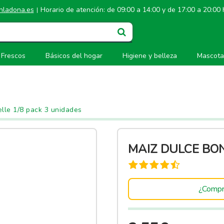
hladona.es
Horario de atención: de 09:00 a 14:00 y de 17:00 a 20:00
|
Frescos
Básicos del hogar
Higiene y belleza
Mascota
lle 1/8 pack 3 unidades
MAIZ DULCE BON
¿Compr