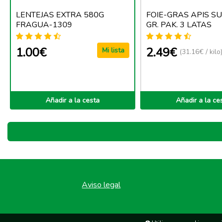
LENTEJAS EXTRA 580G
FOIE-GRAS APIS S
FRAGUA-1309
GR. PAK. 3 LATAS
1.00€
2.49€
Mi lista
(31.16€ / kilo
Añadir a la cesta
Añadir a la ce
Aviso legal