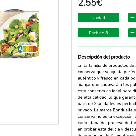
2.55€
Unidad
Pack de 8
Descripción del producto
En la familia de productos de
conserva que se ajusta perfe
auténtico y fresco en cada b
manjar que cautivará a los pa
esta conserva es ideal para d
de alta calidad, lo que garant
pack de 3 unidades es perfect
privado. La marca Bonduelle se
conserva no es la excepción. L
cada etapa del proceso de fab
en probar esta delicia y desc
de productos de Alimentación