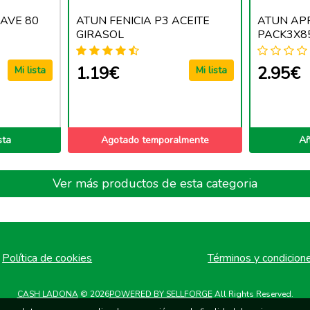
UAVE 80
ATUN FENICIA P3 ACEITE
ATUN APR
GIRASOL
PACK3X8
1.19€
2.95€
Mi lista
Mi lista
)
sta
Agotado temporalmente
Añ
Ver más productos de esta categoria
Política de cookies
Términos y condicion
CASH LADONA
© 2026
POWERED BY SELLFORGE
All Rights Reserved.