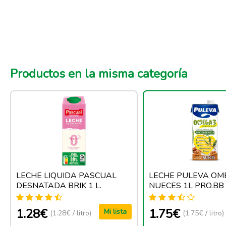
Productos en la misma categoría
LECHE LIQUIDA PASCUAL
LECHE PULEVA OM
DESNATADA BRIK 1 L.
NUECES 1L PRO.BB
1.28€
1.75€
Mi lista
(1.28€ / litro)
(1.75€ / litro)