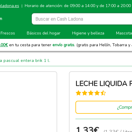
ladona.es
Horario de atención: de 09:00 a 14:00 y de 17:00 a 20:00
|
ón
Frescos
Básicos del hogar
Higiene y belleza
Mascota
.00
€
en tu cesta para tener
envío gratis
. (gratis para Hellín, Tobarra y
a pascual entera brik 1 l.
LECHE LIQUIDA 
¿Compr
1.33€