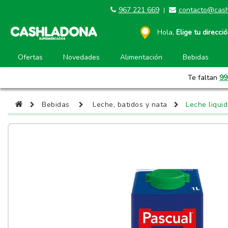
967 221 669
contacto@cash
|
Hola,
Elige tu direcci
Ofertas
Novedades
Alimentación
Bebidas
Te faltan
99
Bebidas
Leche, batidos y nata
Leche liquid