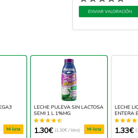
ENVIAR VALORACIÓN
EGA3
LECHE PULEVA SIN LACTOSA
LECHE L
SEMI 1 L 1%MG
ENTERA BR
1.30€
1.33€
Mi lista
Mi lista
(1.30€ / litro)
(