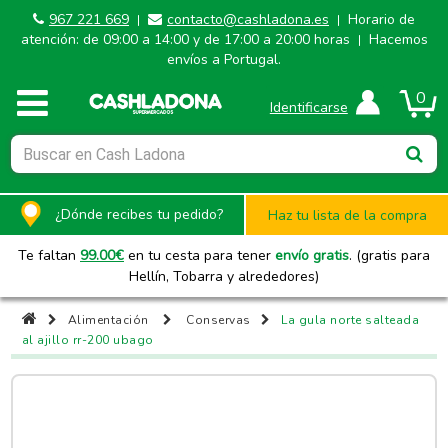
967 221 669
contacto@cashladona.es
Horario de
|
|
atención: de 09:00 a 14:00 y de 17:00 a 20:00 horas
Hacemos
|
envíos a Portugal.
0
Identificarse
¿Dónde recibes tu pedido?
Haz tu lista de la compra
Te faltan
99.00
€
en tu cesta para tener
envío gratis
. (gratis para
Hellín, Tobarra y alrededores)
Alimentación
Conservas
La gula norte salteada
al ajillo rr-200 ubago