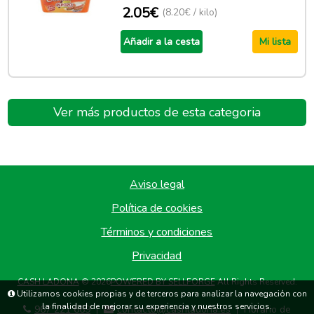
2.05€
(8.20€ / kilo)
Añadir a la cesta
Mi lista
Ver más productos de esta categoria
Aviso legal
Política de cookies
Términos y condiciones
Privacidad
CASH LADONA
© 2026
POWERED BY SELLFORGE
All Rights Reserved.
Utilizamos cookies propias y de terceros para analizar la navegación con
la finalidad de mejorar su experiencia y nuestros servicios.
967 221 669
contacto@cashladona.es
Horario de
|
|