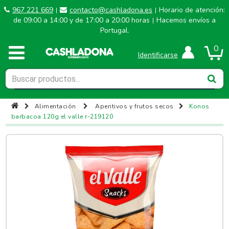
967 221 669
contacto@cashladona.es
Horario de atención:
|
|
de 09:00 a 14:00 y de 17:00 a 20:00 horas
Hacemos envíos a
|
Portugal.
0
Identificarse
Alimentación
Aperitivos y frutos secos
Konos
barbacoa 120g el valle r-219120