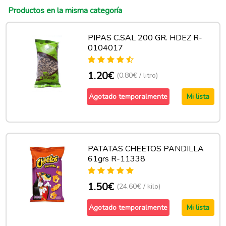
Productos en la misma categoría
PIPAS C.SAL 200 GR. HDEZ R-
0104017
1.20€
(0.80€ / litro)
Agotado temporalmente
Mi lista
PATATAS CHEETOS PANDILLA
61grs R-11338
1.50€
(24.60€ / kilo)
Agotado temporalmente
Mi lista