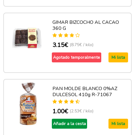
GIMAR BIZCOCHO AL CACAO
360 G
3.15€
(8.75€ / kilo)
Agotado temporalmente
Mi lista
PAN MOLDE BLANCO 0%AZ
DULCESOL 410g R-71067
1.00€
(2.53€ / kilo)
Añadir a la cesta
Mi lista