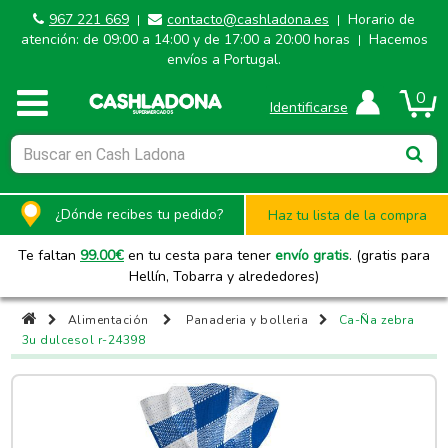
967 221 669
contacto@cashladona.es
Horario de
|
|
atención: de 09:00 a 14:00 y de 17:00 a 20:00 horas
Hacemos
|
envíos a Portugal.
0
Identificarse
¿Dónde recibes tu pedido?
Haz tu lista de la compra
Te faltan
99.00
€
en tu cesta para tener
envío gratis
. (gratis para
Hellín, Tobarra y alrededores)
Alimentación
Panaderia y bolleria
Ca-Ña zebra
3u dulcesol r-24398