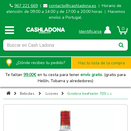
967 221 669
contacto@cashladona.es
Horario de
|
|
atención: de 09:00 a 14:00 y de 17:00 a 20:00 horas
Hacemos
|
envíos a Portugal.
0
Identificarse
¿Dónde recibes tu pedido?
Haz tu lista de la compra
Te faltan
99.00
€
en tu cesta para tener
envío gratis
. (gratis para
Hellín, Tobarra y alrededores)
Bebidas
Licores
Ginebra beefeater 700 c.c.