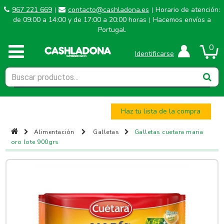
967 221 669
contacto@cashladona.es
Horario de atención:
|
|
de 09:00 a 14:00 y de 17:00 a 20:00 horas
Hacemos envíos a
|
Portugal.
0
Identificarse
Haz tu lista de la compra
Alimentación
Galletas
Galletas cuetara maria
oro lote 900grs