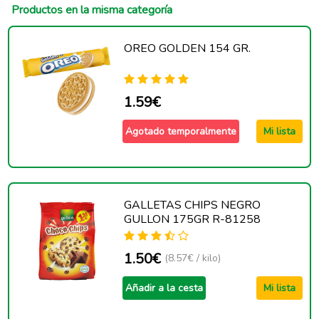
Productos en la misma categoría
OREO GOLDEN 154 GR.
1.59€
Agotado temporalmente
Mi lista
GALLETAS CHIPS NEGRO
GULLON 175GR R-81258
1.50€
(8.57€ / kilo)
Añadir a la cesta
Mi lista