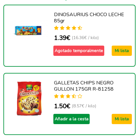
DINOSAURIUS CHOCO LECHE
85gr
1.39€
(16.36€ / kilo)
Agotado temporalmente
Mi lista
GALLETAS CHIPS NEGRO
GULLON 175GR R-81258
1.50€
(8.57€ / kilo)
Añadir a la cesta
Mi lista