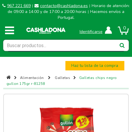
967 221 669
contacto@cashladona.es
Horario de atención:
|
|
de 09:00 a 14:00 y de 17:00 a 20:00 horas
Hacemos envíos a
|
Portugal.
0
Identificarse
Haz tu lista de la compra
Alimentación
Galletas
Galletas chips negro
gullon 175gr r-81258