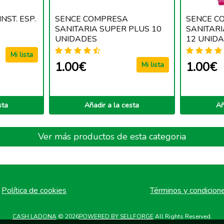
INST. ESP.
SENCE COMPRESA
SENCE C
SANITARIA SUPER PLUS 10
SANITAR
UNIDADES
12 UNID
Mi lista
1.00€
1.00€
Mi lista
sta
Añadir a la cesta
Añ
Ver más productos de esta categoria
Política de cookies
Términos y condicion
CASH LADONA
© 2026
POWERED BY SELLFORGE
All Rights Reserved.