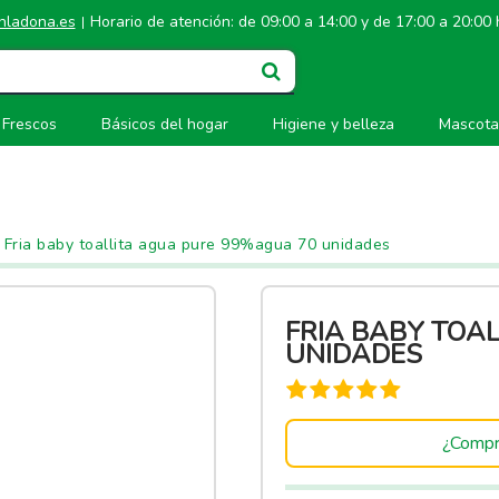
hladona.es
Horario de atención: de 09:00 a 14:00 y de 17:00 a 20:00
|
Frescos
Básicos del hogar
Higiene y belleza
Mascota
Fria baby toallita agua pure 99%agua 70 unidades
FRIA BABY TOA
UNIDADES
¿Compr