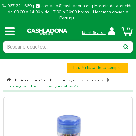
967 221 669
contacto@cashladona.es
Horario de atención:
|
|
de 09:00 a 14:00 y de 17:00 a 20:00 horas
Hacemos envíos a
|
Portugal.
0
Identificarse
Haz tu lista de la compra
Alimentación
Harinas, azucar y postres
Fideos/granillos colores t/cristal r-742