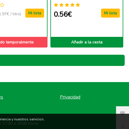
0.56€
Mi lista
Mi lista
1.97€ / litro)
do temporalmente
Añadir a la cesta
es
Privacidad
iencia y nuestros servicios.
e 17:00 a 20:00 horas