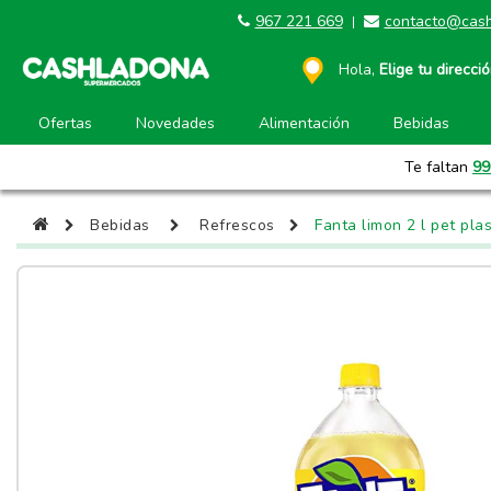
967 221 669
contacto@cash
|
Hola,
Elige tu direcci
Ofertas
Novedades
Alimentación
Bebidas
Te faltan
99
Bebidas
Refrescos
Fanta limon 2 l pet plas