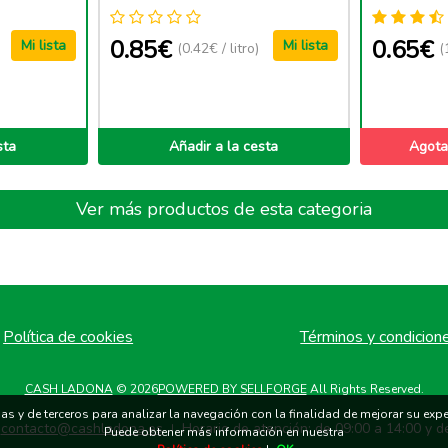
0.85€
0.65€
Mi lista
Mi lista
(0.42€ / litro)
(
sta
Añadir a la cesta
Agota
Ver más productos de esta categoria
Política de cookies
Términos y condicion
CASH LADONA
© 2026
POWERED BY SELLFORGE
All Rights Reserved.
s y de terceros para analizar la navegación con la finalidad de mejorar su exper
contacto@cashladona.es
Horario de atención: de 09:00 a 14:00 y d
|
Puede obtener más información en nuestra