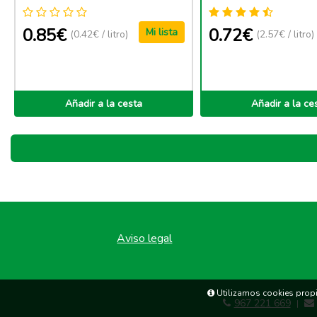
0.85€
0.72€
Mi lista
(0.42€ / litro)
(2.57€ / litro)
Añadir a la cesta
Añadir a la ce
Aviso legal
Utilizamos cookies propia
967 221 669
|