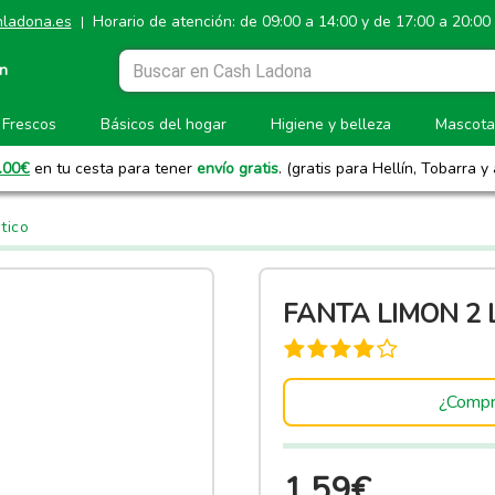
ladona.es
Horario de atención: de 09:00 a 14:00 y de 17:00 a 20:00
|
ón
Frescos
Básicos del hogar
Higiene y belleza
Mascota
.00
€
en tu cesta para tener
envío gratis
. (gratis para Hellín, Tobarra y
tico
FANTA LIMON 2 
¿Compr
1.59€