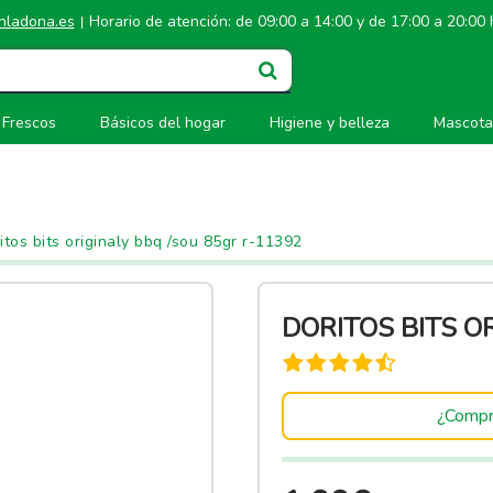
hladona.es
Horario de atención: de 09:00 a 14:00 y de 17:00 a 20:00
|
Frescos
Básicos del hogar
Higiene y belleza
Mascota
itos bits originaly bbq /sou 85gr r-11392
DORITOS BITS O
¿Compr