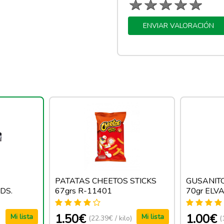
ENVIAR VALORACIÓN
PATATAS CHEETOS STICKS
GUSANIT
DS.
67grs R-11401
70gr ELV
1.50€
1.00€
Mi lista
Mi lista
(22.39€ / kilo)
(