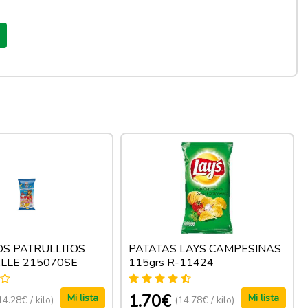
OS PATRULLITOS
PATATAS LAYS CAMPESINAS
ALLE 215070SE
115grs R-11424
1.70€
Mi lista
Mi lista
14.28€ / kilo)
(14.78€ / kilo)