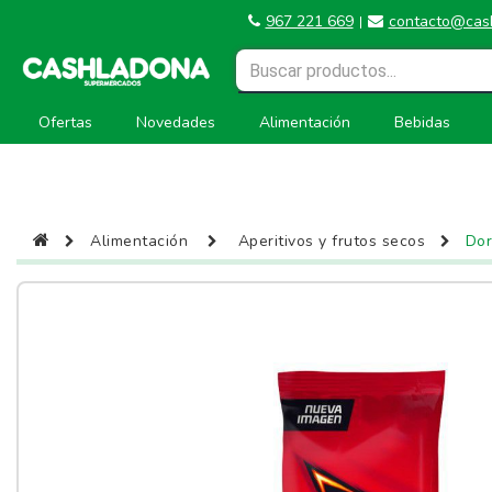
967 221 669
contacto@cas
|
Ofertas
Novedades
Alimentación
Bebidas
Alimentación
Aperitivos y frutos secos
Dor