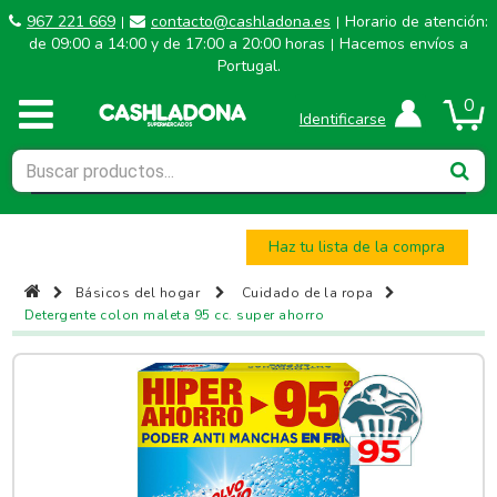
967 221 669
contacto@cashladona.es
Horario de atención:
|
|
de 09:00 a 14:00 y de 17:00 a 20:00 horas
Hacemos envíos a
|
Portugal.
0
Identificarse
Haz tu lista de la compra
Básicos del hogar
Cuidado de la ropa
Detergente colon maleta 95 cc. super ahorro